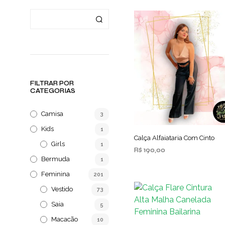
FILTRAR POR
CATEGORIAS
Camisa
3
Kids
1
Calça Alfaiataria Com Cinto
Girls
1
R$
190,00
Bermuda
1
ADICIONAR AO CARRINHO
Feminina
201
Vestido
73
Saia
5
Macacão
10