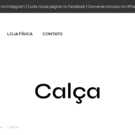
s no Instagram
|
Curta nossa página no Facebook
|
Converse conosco no Wh
LOJA FÍSICA
CONTATO
Calça
NA
/
CALÇA