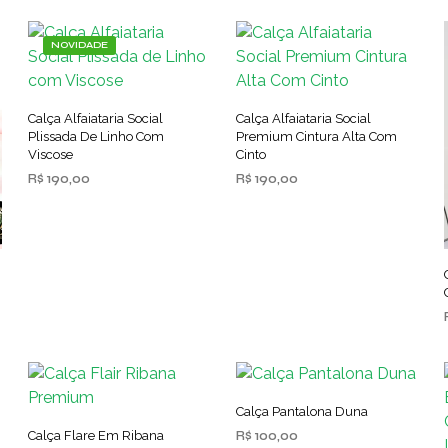
NOVIDADE
Calça Alfaiataria Social
Calça Alfaiataria Social
Plissada De Linho Com
Premium Cintura Alta Com
Viscose
Cinto
R$
190,00
R$
190,00
VER OPÇÕES
VER OPÇÕES
Este
Este
produto
produto
tem
tem
várias
várias
variantes.
variantes.
As
As
opções
opções
podem
podem
ser
ser
Calça Pantalona Duna
escolhidas
escolhidas
Calça Flare Em Ribana
R$
100,00