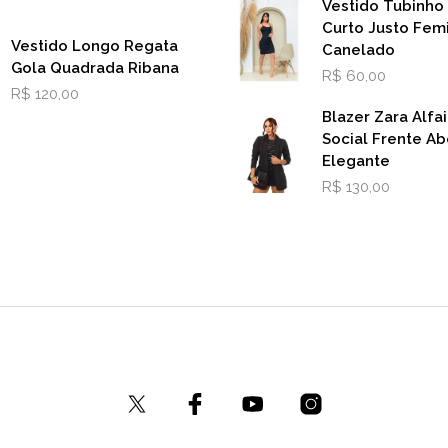
Vestido Tubinho
Curto Justo Fem
Vestido Longo Regata
Canelado
Gola Quadrada Ribana
R$
60,00
R$
120,00
Blazer Zara Alfai
Social Frente Ab
Elegante
R$
130,00