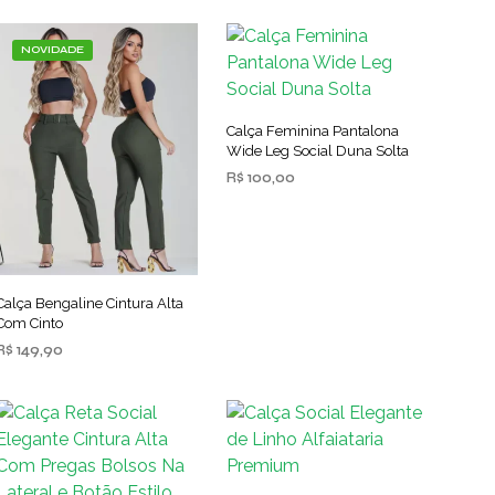
NOVIDADE
Calça Feminina Pantalona
Wide Leg Social Duna Solta
R$
100,00
VER OPÇÕES
Este
produto
tem
várias
Calça Bengaline Cintura Alta
variantes.
Com Cinto
As
R$
149,90
opções
VER OPÇÕES
Este
podem
produto
ser
tem
escolhidas
várias
na
variantes.