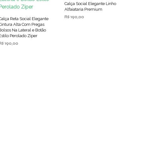
página
Calça Social Elegante Linho
As
Alfaiataria Premium
do
opções
R$
190,00
produto
Calça Reta Social Elegante
podem
Cintura Alta Com Pregas
VER OPÇÕES
Este
ser
Bolsos Na Lateral e Botão
produto
Estilo Perolado Zíper
escolhidas
tem
R$
190,00
na
várias
página
VER OPÇÕES
Este
variantes.
do
produto
As
produto
tem
opções
várias
podem
variantes.
ser
As
escolhidas
opções
na
podem
página
ser
do
escolhidas
produto
na
página