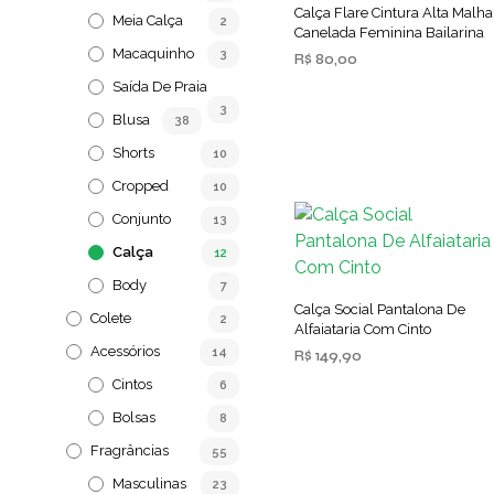
Calça Flare Cintura Alta Malha
Meia Calça
2
Canelada Feminina Bailarina
Macaquinho
3
R$
80,00
Saída De Praia
VER OPÇÕES
Este
3
produto
Blusa
38
tem
Shorts
10
várias
Cropped
10
variantes.
Conjunto
13
As
opções
Calça
12
podem
Body
7
ser
Calça Social Pantalona De
Colete
2
Alfaiataria Com Cinto
escolhidas
Acessórios
14
R$
149,90
na
página
Cintos
6
VER OPÇÕES
Este
do
produto
Bolsas
8
produto
tem
Fragrâncias
55
várias
Masculinas
23