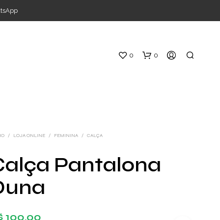
atsApp
0
0
IO
/
LOJA ONLINE
/
FEMININA
/
CALÇA
Calça Pantalona
Duna
$
100,00