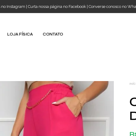
s no Instagram
|
Curta nossa página no Facebook
|
Converse conosco no Wh
LOJA FÍSICA
CONTATO
INÍC
R