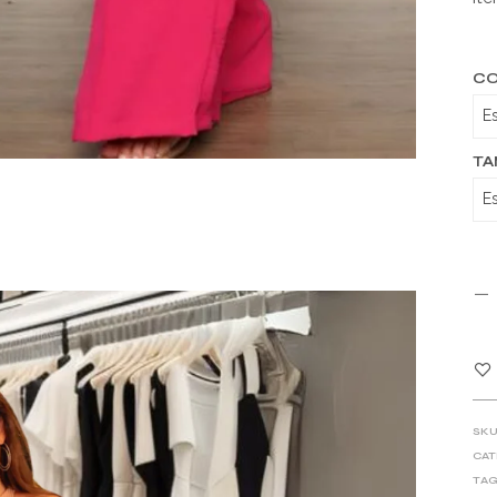
C
T
SKU
CAT
TAG