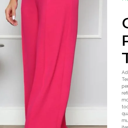
Ad
Te
pe
re
mo
to
qua
mu
ite