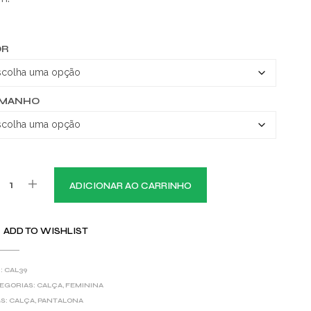
OR
AMANHO
ADICIONAR AO CARRINHO
ADD TO WISHLIST
:
CAL39
EGORIAS:
CALÇA
,
FEMININA
S:
CALÇA
,
PANTALONA