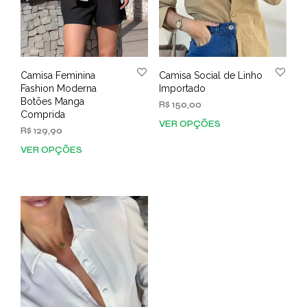
Camisa Feminina
Camisa Social de Linho
Fashion Moderna
Importado
Botões Manga
R$
150,00
Comprida
VER OPÇÕES
Este
R$
129,90
prod
VER OPÇÕES
Este
tem
produto
vária
tem
varia
várias
As
variantes.
opç
As
pod
opções
ser
podem
esco
ser
na
escolhidas
pági
na
do