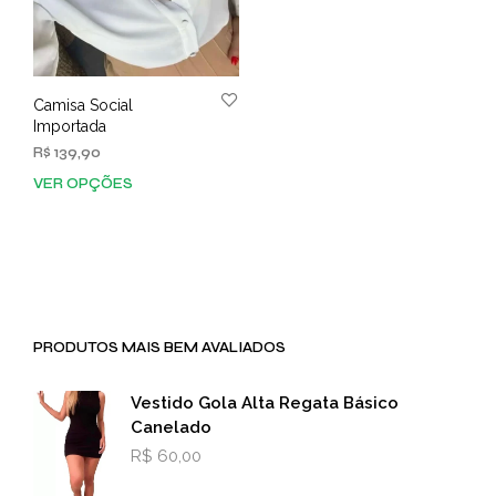
página
prod
do
produto
Camisa Social
Importada
R$
139,90
VER OPÇÕES
Este
produto
tem
várias
variantes.
As
opções
PRODUTOS MAIS BEM AVALIADOS
podem
ser
escolhidas
Vestido Gola Alta Regata Básico
na
Canelado
página
R$
60,00
do
produto