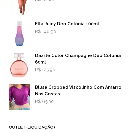
do
prod
produto
Ella Juicy Deo Colônia 100ml
R$
146,90
Dazzle Color Chámpagne Deo Colônia
60ml
R$
125,90
Blusa Cropped Viscolinho Com Amarro
Nas Costas
R$
65,00
OUTLET (LIQUIDAÇÃO)