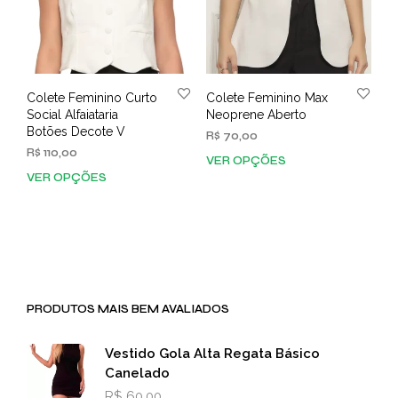
Colete Feminino Curto
Colete Feminino Max
Social Alfaiataria
Neoprene Aberto
Botões Decote V
R$
70,00
R$
110,00
VER OPÇÕES
Este
VER OPÇÕES
Este
prod
produto
tem
tem
vária
várias
varia
variantes.
As
As
opç
opções
pod
PRODUTOS MAIS BEM AVALIADOS
podem
ser
ser
esco
escolhidas
na
Vestido Gola Alta Regata Básico
na
pági
Canelado
página
do
R$
60,00