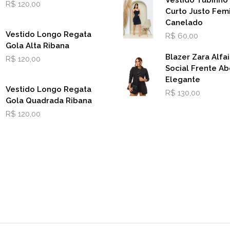
R$
120,00
Curto Justo Fem
Canelado
Vestido Longo Regata
R$
60,00
Gola Alta Ribana
Blazer Zara Alfai
R$
120,00
Social Frente Ab
Elegante
Vestido Longo Regata
R$
130,00
Gola Quadrada Ribana
R$
120,00