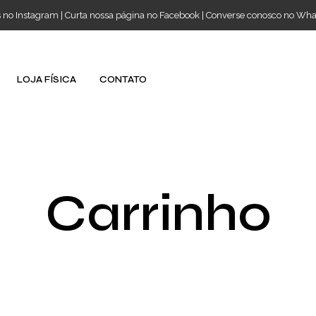
s no Instagram
|
Curta nossa página no Facebook
|
Converse conosco no Wh
LOJA FÍSICA
CONTATO
Carrinho