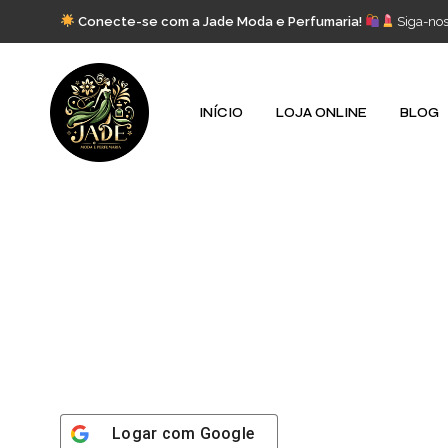
Conecte-se com a Jade Moda e Perfumaria!
Siga-no
INÍCIO
LOJA ONLINE
BLOG
Logar com
Google