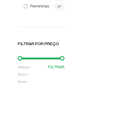
Femininas
30
FILTRAR POR PREÇO
PREÇO
PREÇO
FILTRAR
PREÇO:
MÍNIMO
MÁXIMO
R$ 70
—
R$ 90