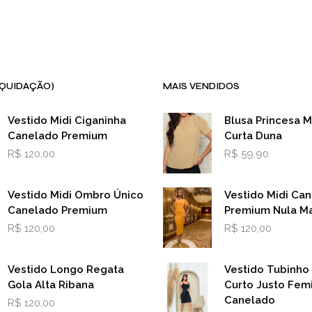
IQUIDAÇÃO)
MAIS VENDIDOS
Vestido Midi Ciganinha
Blusa Princesa 
Canelado Premium
Curta Duna
R$
120,00
R$
59,90
Vestido Midi Ombro Único
Vestido Midi Ca
Canelado Premium
Premium Nula M
R$
120,00
R$
120,00
Vestido Longo Regata
Vestido Tubinho
Gola Alta Ribana
Curto Justo Fem
Canelado
R$
120,00