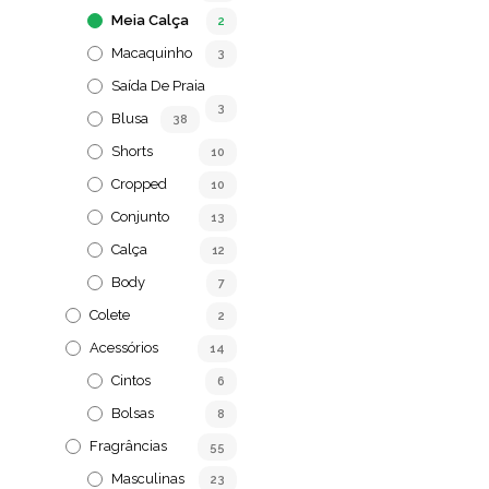
Meia Calça
2
Macaquinho
3
Saída De Praia
3
Blusa
38
Shorts
10
Cropped
10
Conjunto
13
Calça
12
Body
7
Colete
2
Acessórios
14
Cintos
6
Bolsas
8
Fragrâncias
55
Masculinas
23