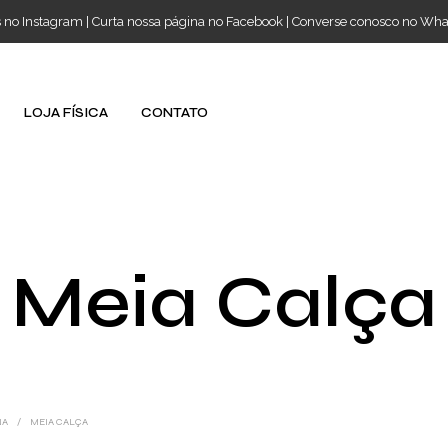
s no Instagram
|
Curta nossa página no Facebook
|
Converse conosco no Wh
LOJA FÍSICA
CONTATO
Meia Calça
NA
/
MEIA CALÇA