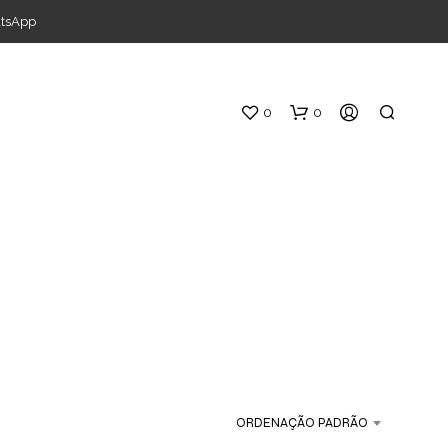
atsApp
0
0
S
E
M
P
ORDENAÇÃO PADRÃO
R
O