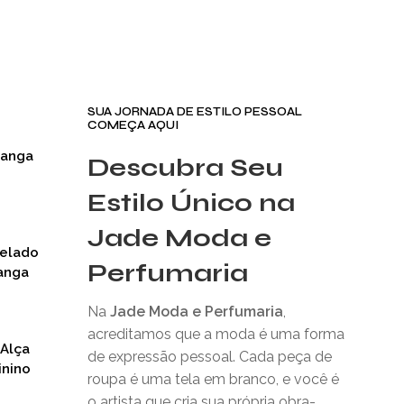
SUA JORNADA DE ESTILO PESSOAL
COMEÇA AQUI
Manga
Descubra Seu
Estilo Único na
Jade Moda e
nelado
Perfumaria
anga
Na
Jade Moda e Perfumaria
,
acreditamos que a moda é uma forma
 Alça
de expressão pessoal. Cada peça de
inino
roupa é uma tela em branco, e você é
o artista que cria sua própria obra-