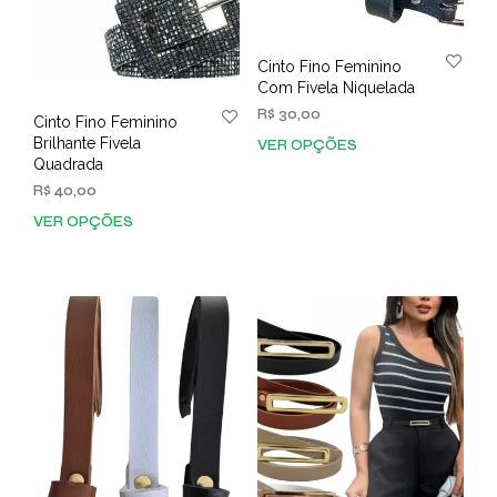
Cinto Fino Feminino
Com Fivela Niquelada
R$
30,00
Cinto Fino Feminino
Brilhante Fivela
VER OPÇÕES
Este
Quadrada
prod
R$
40,00
tem
vária
VER OPÇÕES
Este
varia
produto
As
tem
opç
várias
pod
variantes.
ser
As
esco
opções
na
podem
pági
ser
do
escolhidas
prod
na
página