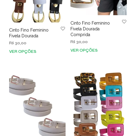
do
produto
Cinto Fino Feminino
Fivela Dourada
Cinto Fino Feminino
Comprida
Fivela Dourada
R$
30,00
R$
30,00
VER OPÇÕES
Este
VER OPÇÕES
Este
prod
produto
tem
tem
vária
várias
varia
variantes.
As
As
opç
opções
pod
podem
ser
ser
esco
escolhidas
na
na
pági
página
do
do
prod
produto