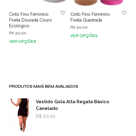
Cinto Fino Feminino
Cinto Fino Feminino
Fivela Dourada Couro
Fivela Quadrada
Ecológico
R$
30,00
R$
30,00
VER OPÇÕES
Este
VER OPÇÕES
Este
prod
produto
tem
tem
vária
várias
varia
variantes.
As
As
opç
opções
pod
PRODUTOS MAIS BEM AVALIADOS
podem
ser
ser
esco
escolhidas
na
Vestido Gola Alta Regata Básico
na
pági
Canelado
página
do
R$
60,00
do
prod
produto