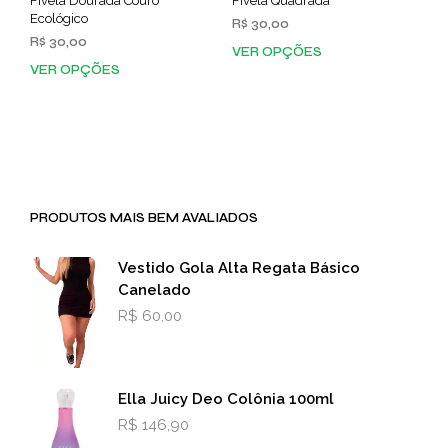
Fivela Dourada Couro
Fivela Quadrada
Ecológico
R$
30,00
R$
30,00
VER OPÇÕES
Este
VER OPÇÕES
Este
prod
produto
tem
tem
vária
várias
varia
variantes.
As
As
opç
opções
pod
PRODUTOS MAIS BEM AVALIADOS
podem
ser
ser
esco
escolhidas
na
Vestido Gola Alta Regata Básico
na
pági
Canelado
página
do
R$
60,00
do
prod
produto
Ella Juicy Deo Colônia 100ml
R$
146,90