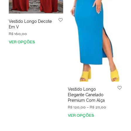
do
prod
produto
Vestido Longo Decote
Em V
R$
160,00
VER OPÇÕES
Este
produto
tem
várias
variantes.
As
opções
podem
Vestido Longo
ser
Elegante Canelado
escolhidas
Premium Com Alça
na
Faixa
R$
120,00
–
R$
211,00
página
de
VER OPÇÕES
Este
do
preço:
prod
produto
R$ 120,00
tem
através