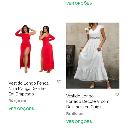
VER OPÇÕES
Este
variantes.
prod
As
tem
opções
vária
podem
varia
ser
As
escolhidas
opç
na
pod
página
ser
do
esco
produto
na
pági
do
prod
Vestido Longo Fenda
Nula Manga Detalhe
Em Drapeado
Vestido Longo
R$
150,00
Forrado Decote V com
Detalhes em Guipir
VER OPÇÕES
Este
R$
180,00
produto
tem
VER OPÇÕES
Este
várias