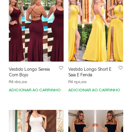
As
opç
opções
pod
podem
ser
ser
esco
escolhidas
na
na
pági
página
do
do
prod
produto
Vestido Longo Sereia
Vestido Longo Short E
Com Bojo
Saia E Fenda
R$
160,00
R$
150,00
ADICIONAR AO CARRINHO
ADICIONAR AO CARRINHO