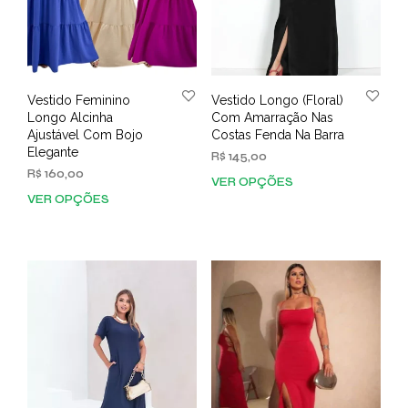
Vestido Feminino
Vestido Longo (Floral)
Longo Alcinha
Com Amarração Nas
Ajustável Com Bojo
Costas Fenda Na Barra
Elegante
R$
145,00
R$
160,00
VER OPÇÕES
Este
VER OPÇÕES
Este
prod
produto
tem
tem
vária
várias
varia
variantes.
As
As
opç
opções
pod
podem
ser
ser
esco
escolhidas
na
na
pági