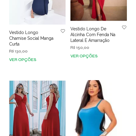
página
do
do
prod
produto
Vestido Longo De
Vestido Longo
Alcinha Com Fenda Na
Chamise Social Manga
Lateral E Amarração
Curta
R$
150,00
R$
130,00
VER OPÇÕES
Este
VER OPÇÕES
Este
prod
produto
tem
tem
vária
várias
varia
variantes.
As
As
opç
opções
pod
podem
ser
ser
esco
escolhidas
na
na
pági
página
do