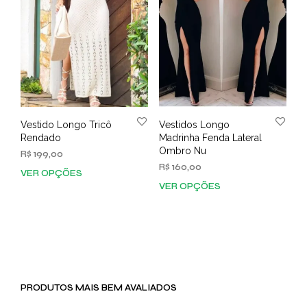
Vestido Longo Tricô
Vestidos Longo
Rendado
Madrinha Fenda Lateral
Ombro Nu
R$
199,00
R$
160,00
VER OPÇÕES
Este
VER OPÇÕES
Este
produto
prod
tem
tem
várias
vária
variantes.
varia
As
As
opções
opç
podem
PRODUTOS MAIS BEM AVALIADOS
pod
ser
ser
escolhidas