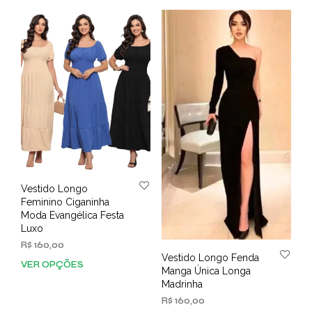
vária
R$ 211,00
varia
As
opç
pod
ser
esco
na
pági
do
prod
Vestido Longo
Feminino Ciganinha
Moda Evangélica Festa
Luxo
R$
160,00
Vestido Longo Fenda
VER OPÇÕES
Este
Manga Única Longa
produto
Madrinha
tem
R$
160,00
várias