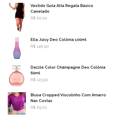
esco
na
Vestido Gola Alta Regata Básico
na
página
Canelado
pági
do
R$
60,00
do
produto
prod
Ella Juicy Deo Colônia 100ml
R$
146,90
Dazzle Color Chámpagne Deo Colônia
60ml
R$
125,90
Blusa Cropped Viscolinho Com Amarro
Nas Costas
R$
65,00