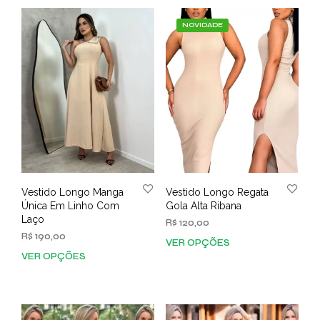
várias
vária
variantes.
varia
NOVIDADE
As
As
opções
opç
podem
pod
ser
ser
escolhidas
esco
na
na
página
pági
do
do
produto
prod
Vestido Longo Manga
Vestido Longo Regata
Única Em Linho Com
Gola Alta Ribana
Laço
R$
120,00
R$
190,00
VER OPÇÕES
Este
VER OPÇÕES
Este
prod
produto
tem
tem
vária
várias
varia
variantes.
As