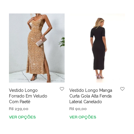
prod
variantes.
tem
As
vária
opções
varia
podem
As
ser
opç
escolhidas
pod
na
ser
página
esco
do
na
produto
pági
do
prod
Vestido Longo
Vestido Longo Manga
Forrado Em Veludo
Curta Gola Alta Fenda
Com Paetê
Lateral Canelado
R$
239,00
R$
90,00
VER OPÇÕES
VER OPÇÕES
Este
Este
produto
prod
tem
tem