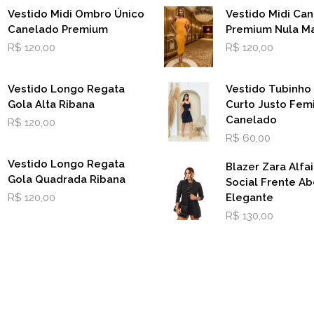
Vestido Midi Ombro Único
Vestido Midi Ca
Canelado Premium
Premium Nula M
R$
120,00
R$
120,00
Vestido Longo Regata
Vestido Tubinho
Gola Alta Ribana
Curto Justo Fem
Canelado
R$
120,00
R$
60,00
Vestido Longo Regata
Blazer Zara Alfai
Gola Quadrada Ribana
Social Frente Ab
R$
120,00
Elegante
R$
130,00