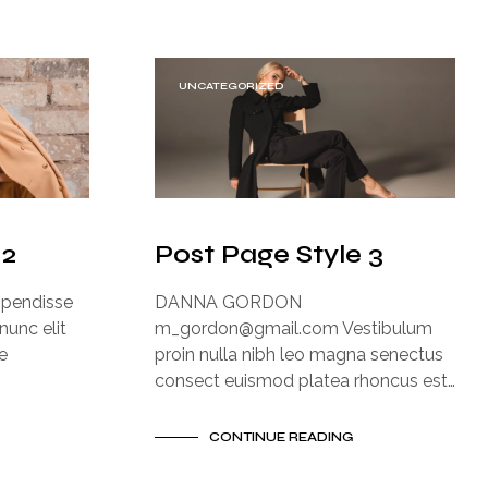
D
U
T
O
UNCATEGORIZED
(
S
)
N
O
C
A
R
 2
Post Page Style 3
R
I
spendisse
DANNA GORDON
N
nunc elit
m_gordon@gmail.com Vestibulum
H
O
e
proin nulla nibh leo magna senectus
.
consect euismod platea rhoncus est…
CONTINUE READING