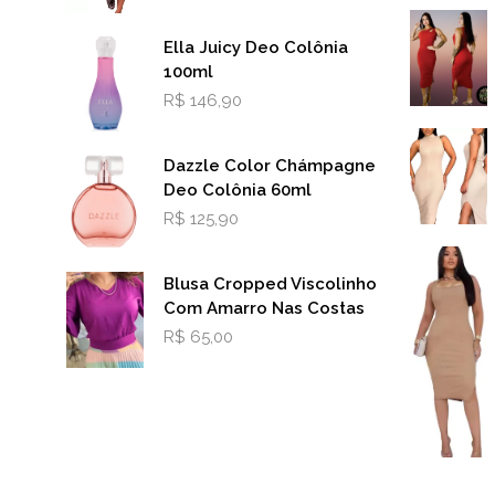
Ella Juicy Deo Colônia
100ml
R$
146,90
Dazzle Color Chámpagne
Deo Colônia 60ml
R$
125,90
Blusa Cropped Viscolinho
Com Amarro Nas Costas
R$
65,00