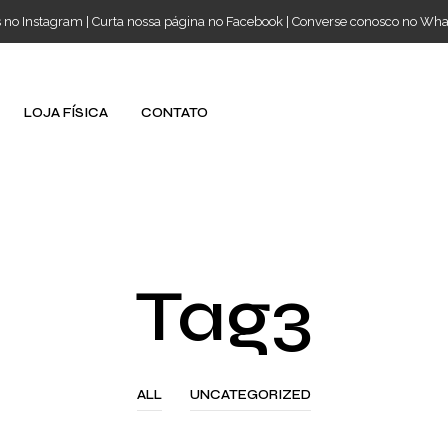
s no Instagram
|
Curta nossa página no Facebook
|
Converse conosco no Wh
LOJA FÍSICA
CONTATO
Tag3
ALL
UNCATEGORIZED