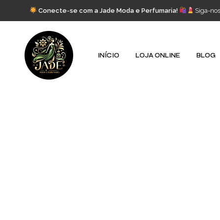
Conecte-se com a Jade Moda e Perfumaria!
Siga-no
INÍCIO
LOJA ONLINE
BLOG