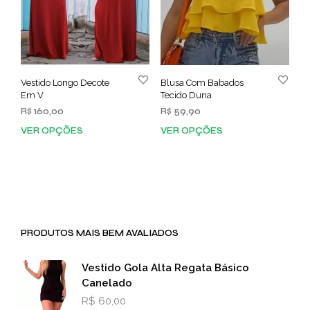
Vestido Longo Decote
Blusa Com Babados
Em V
Tecido Duna
R$
160,00
R$
59,90
VER OPÇÕES
VER OPÇÕES
Este
Este
produto
prod
tem
tem
várias
vária
variantes.
varia
As
As
opções
opç
PRODUTOS MAIS BEM AVALIADOS
podem
pod
ser
ser
escolhidas
esco
Vestido Gola Alta Regata Básico
na
na
Canelado
página
pági
R$
60,00
do
do