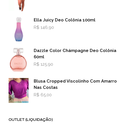
produto
prod
Ella Juicy Deo Colônia 100ml
R$
146,90
Dazzle Color Chámpagne Deo Colônia
60ml
R$
125,90
Blusa Cropped Viscolinho Com Amarro
Nas Costas
R$
65,00
OUTLET (LIQUIDAÇÃO)