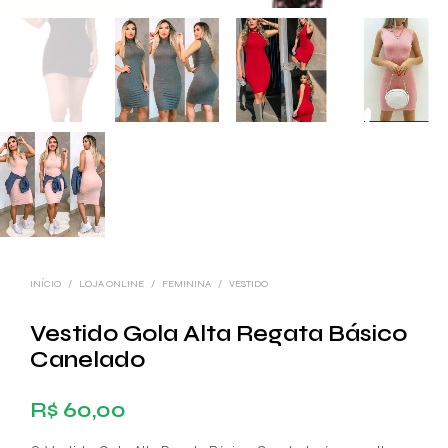
INÍCIO
/
LOJA ONLINE
/
FEMININA
/
VESTIDO
Vestido Gola Alta Regata Básico
Canelado
R$
60,00