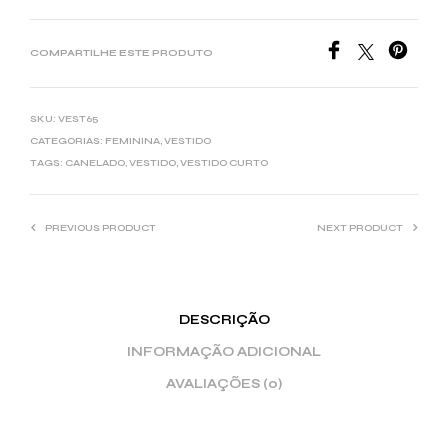
COMPARTILHE ESTE PRODUTO
SKU:
VEST65
CATEGORIAS:
FEMININA
,
VESTIDO
TAGS:
CANELADO
,
VESTIDO
,
VESTIDO CURTO
PREVIOUS PRODUCT
NEXT PRODUCT
DESCRIÇÃO
INFORMAÇÃO ADICIONAL
AVALIAÇÕES (0)