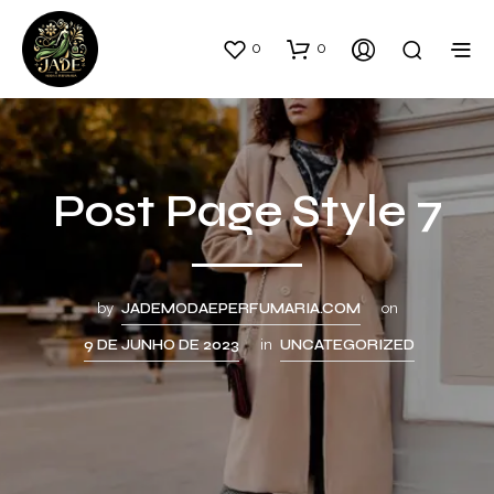
0
0
Post Page Style 7
by
JADEMODAEPERFUMARIA.COM
on
9 DE JUNHO DE 2023
in
UNCATEGORIZED