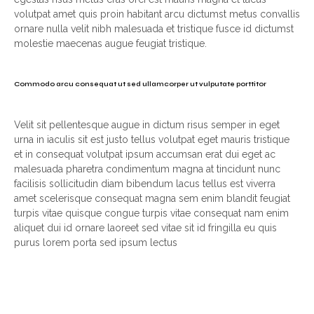
volutpat amet quis proin habitant arcu dictumst metus convallis
ornare nulla velit nibh malesuada et tristique fusce id dictumst
molestie maecenas augue feugiat tristique.
Commodo arcu consequat ut sed ullamcorper ut vulputate porttitor
Velit sit pellentesque augue in dictum risus semper in eget
urna in iaculis sit est justo tellus volutpat eget mauris tristique
et in consequat volutpat ipsum accumsan erat dui eget ac
malesuada pharetra condimentum magna at tincidunt nunc
facilisis sollicitudin diam bibendum lacus tellus est viverra
amet scelerisque consequat magna sem enim blandit feugiat
turpis vitae quisque congue turpis vitae consequat nam enim
aliquet dui id ornare laoreet sed vitae sit id fringilla eu quis
purus lorem porta sed ipsum lectus