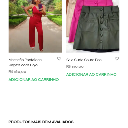
opções
podem
ser
escolhidas
na
página
do
produto
Macacão Pantalona
Saia Curta Couro Eco
Regata com Bojo
R$
130,00
R$
160,00
ADICIONAR AO CARRINHO
ADICIONAR AO CARRINHO
PRODUTOS MAIS BEM AVALIADOS