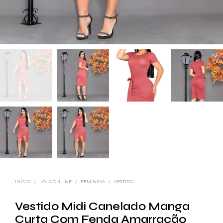
INÍCIO
/
LOJA ONLINE
/
FEMININA
/
VESTIDO
Vestido Midi Canelado Manga
Curta Com Fenda Amarração