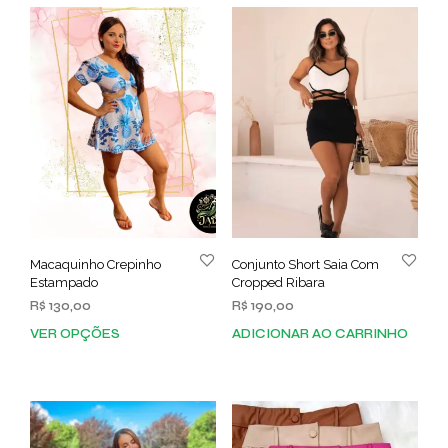
Macaquinho Crepinho
Conjunto Short Saia Com
Estampado
Cropped Ribara
R$
130,00
R$
190,00
VER OPÇÕES
ADICIONAR AO CARRINHO
Este
produto
tem
várias
variantes.
As