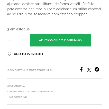
ajustado, destaca sua silhueta de forma versátil. Perfeito
para eventos noturnos ou para adicionar um brilho especial
ao seu dia, sinta-se radiante com este top cropped.
3 em estoque
ADICIONAR AO CARRINHO
ADD TO WISHLIST
COMPARTILHE ESTE PRODUTO
SKU:
CROP20
CATEGORIAS:
CROPPED
,
FEMININA
TAG:
CROPPED