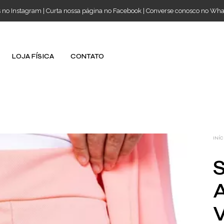
s no Instagram
|
Curta nossa página no Facebook
|
Converse conosco no Wh
LOJA FÍSICA
CONTATO
INÍC
S
A
V