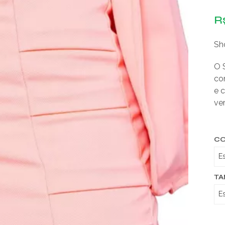
R
Sho
O 
co
e c
ve
C
T