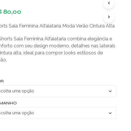
D
$
80,00
U
T
O
rts Saia Feminina Alfaiataria Moda Verão Cintura Alta
(
S
Shorts Saia Feminina Alfaiataria combina elegância e
)
N
nforto com seu design moderno, detalhes nas laterais
O
intura alta, ideal para compor looks estilosos de
C
rão.
A
R
R
I
OR
N
H
O
.
AMANHO