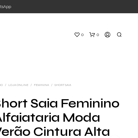
atsApp
0
0
IO
/
LOJA ONLINE
/
FEMININA
/
SHORT SAIA
hort Saia Feminino
S
lfaiataria Moda
E
M
P
erão Cintura Alta
R
O