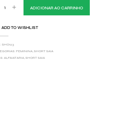
ADICIONAR AO CARRINHO
ADD TO WISHLIST
:
SHO123
EGORIAS:
FEMININA
,
SHORT SAIA
S:
ALFAIATARIA
,
SHORT SAIA