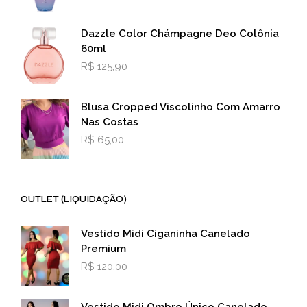
Dazzle Color Chámpagne Deo Colônia
60ml
R$
125,90
Blusa Cropped Viscolinho Com Amarro
Nas Costas
R$
65,00
OUTLET (LIQUIDAÇÃO)
Vestido Midi Ciganinha Canelado
Premium
R$
120,00
Vestido Midi Ombro Único Canelado