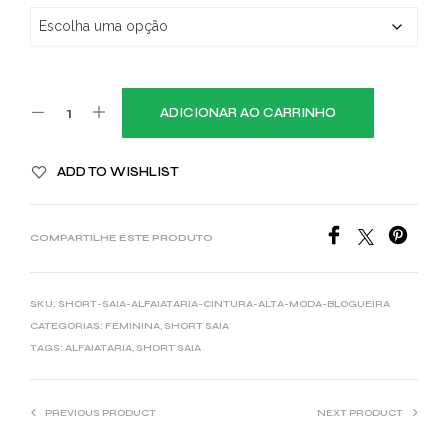
ADICIONAR AO CARRINHO
ADD TO WISHLIST
COMPARTILHE ESTE PRODUTO
SKU:
SHORT-SAIA-ALFAIATARIA-CINTURA-ALTA-MODA-BLOGUEIRA
CATEGORIAS:
FEMININA
,
SHORT SAIA
TAGS:
ALFAIATARIA
,
SHORT SAIA
PREVIOUS PRODUCT
NEXT PRODUCT