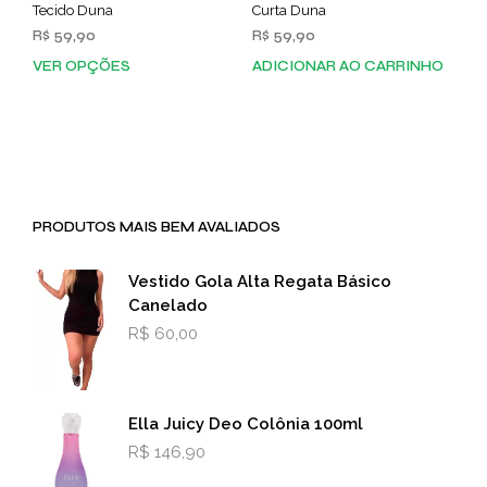
Tecido Duna
Curta Duna
R$
59,90
R$
59,90
VER OPÇÕES
ADICIONAR AO CARRINHO
Este
produto
tem
várias
variantes.
As
opções
PRODUTOS MAIS BEM AVALIADOS
podem
ser
escolhidas
Vestido Gola Alta Regata Básico
na
Canelado
página
R$
60,00
do
produto
Ella Juicy Deo Colônia 100ml
R$
146,90