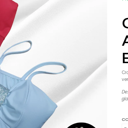
Cr
ver
Des
gl
C