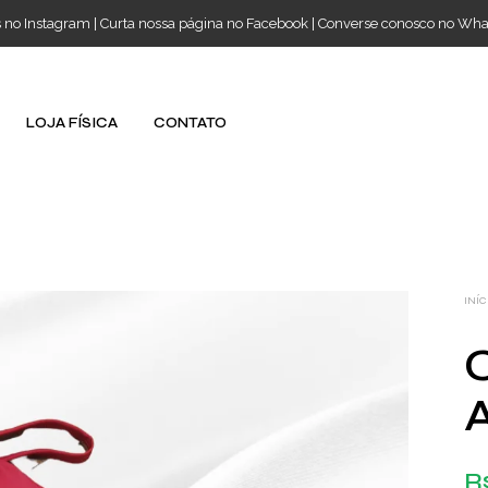
s no Instagram
|
Curta nossa página no Facebook
|
Converse conosco no Wh
LOJA FÍSICA
CONTATO
INÍC
A
R