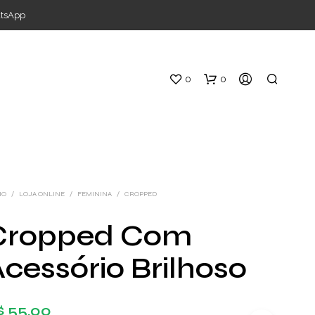
atsApp
0
0
IO
/
LOJA ONLINE
/
FEMININA
/
CROPPED
Cropped Com
S
cessório Brilhoso
E
M
P
R
$
55,00
O