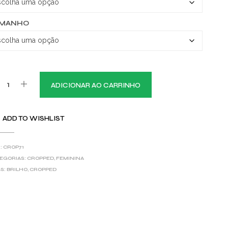
AMANHO
ADICIONAR AO CARRINHO
ADD TO WISHLIST
:
CROP71
EGORIAS:
CROPPED
,
FEMININA
S:
BRILHO
,
CROPPED