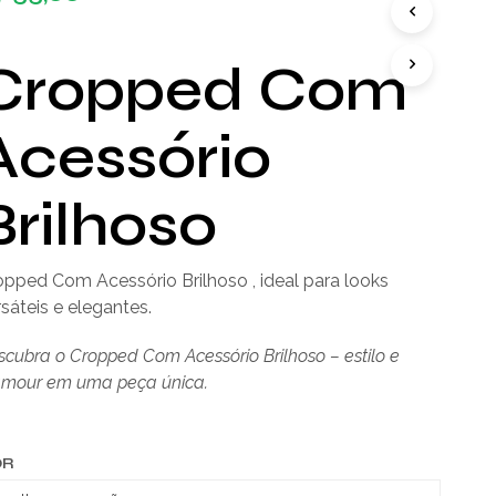
D
U
T
Cropped Com
O
(
S
Acessório
)
N
O
Brilhoso
C
A
R
R
opped Com Acessório Brilhoso , ideal para looks
I
sáteis e elegantes.
N
H
cubra o Cropped Com Acessório Brilhoso – estilo e
O
.
amour em uma peça única.
OR