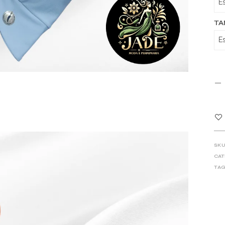
T
SKU
CAT
TAG