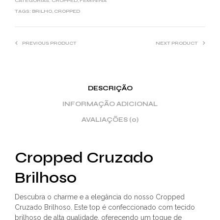
CATEGORIAS:
CROPPED
,
FEMININA
TAGS:
BRILHO
,
CROPPED
PREVIOUS PRODUCT
NEXT PRODUCT
DESCRIÇÃO
INFORMAÇÃO ADICIONAL
AVALIAÇÕES (0)
Cropped Cruzado
Brilhoso
Descubra o charme e a elegância do nosso Cropped
Cruzado Brilhoso. Este top é confeccionado com tecido
brilhoso de alta qualidade, oferecendo um toque de