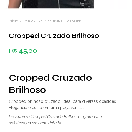
INÍCIO
/
LOJA ONLINE
/
FEMININA
/
CROPPED
Cropped Cruzado Brilhoso
R$
45,00
Cropped Cruzado
Brilhoso
Cropped brilhoso cruzado, ideal para diversas ocasiões.
Elegância e estilo em uma peça versátil.
Descubra o Cropped Cruzado Brilhoso – glamour e
sofisticação em cada detalhe.