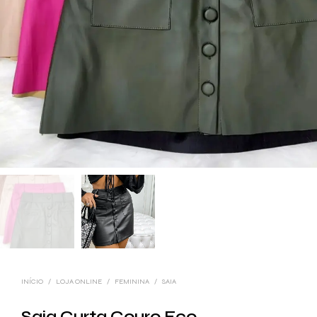
INÍCIO
/
LOJA ONLINE
/
FEMININA
/
SAIA
Saia Curta Couro Eco