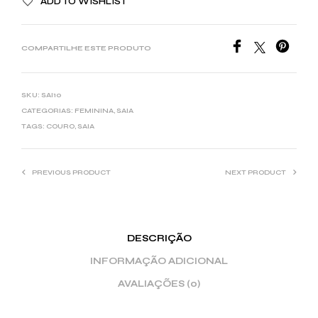
ADD TO WISHLIST
COMPARTILHE ESTE PRODUTO
SKU:
SAI10
CATEGORIAS:
FEMININA
,
SAIA
TAGS:
COURO
,
SAIA
PREVIOUS PRODUCT
NEXT PRODUCT
DESCRIÇÃO
INFORMAÇÃO ADICIONAL
AVALIAÇÕES (0)