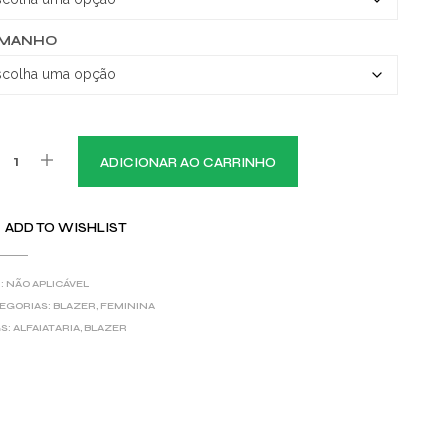
AMANHO
ADICIONAR AO CARRINHO
ADD TO WISHLIST
:
NÃO APLICÁVEL
EGORIAS:
BLAZER
,
FEMININA
S:
ALFAIATARIA
,
BLAZER