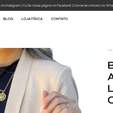
s no Instagram
|
Curta nossa página no Facebook
|
Converse conosco no Wh
BLOG
LOJA FÍSICA
CONTATO
INÍC
B
A
L
C