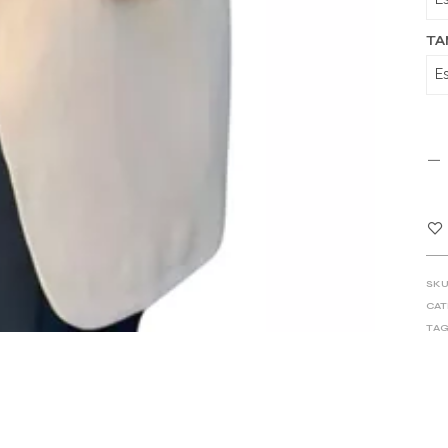
T
SKU
CAT
TAG