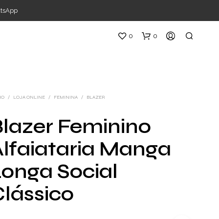
atsApp
0
0
IO
/
LOJA ONLINE
/
FEMININA
/
BLAZER
lazer Feminino
lfaiataria Manga
onga Social
lássico