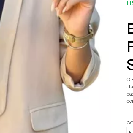
R
O
clá
cas
co
C