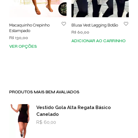
Macaquinho Crepinho
Blusa Vest Legging Botão
Estampado
R$
60,00
R$
130,00
ADICIONAR AO CARRINHO
VER OPÇÕES
Este
produto
tem
várias
variantes.
As
opções
PRODUTOS MAIS BEM AVALIADOS
podem
ser
escolhidas
Vestido Gola Alta Regata Básico
na
Canelado
página
R$
60,00
do
produto