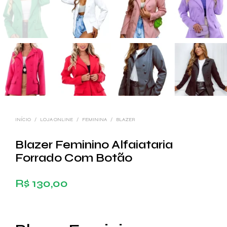
INÍCIO
/
LOJA ONLINE
/
FEMININA
/
BLAZER
Blazer Feminino Alfaiataria
Forrado Com Botão
R$
130,00