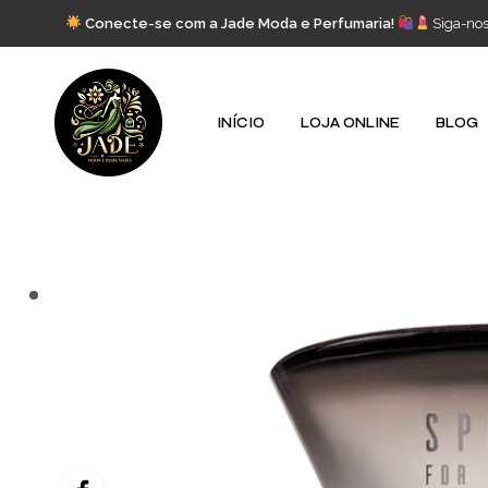
Conecte-se com a Jade Moda e Perfumaria!
Siga-no
INÍCIO
LOJA ONLINE
BLOG