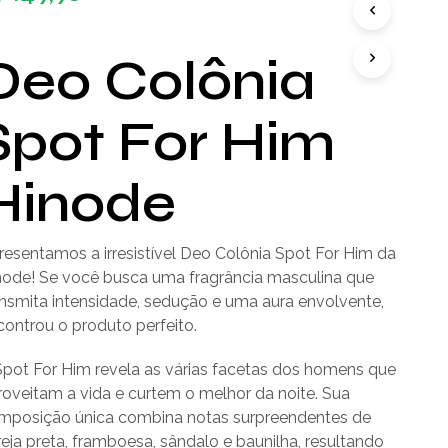
Deo Colônia
Spot For Him
Hinode
resentamos a irresistível Deo Colônia Spot For Him da
node! Se você busca uma fragrância masculina que
ansmita intensidade, sedução e uma aura envolvente,
controu o produto perfeito.
Spot For Him revela as várias facetas dos homens que
roveitam a vida e curtem o melhor da noite. Sua
mposição única combina notas surpreendentes de
eja preta, framboesa, sândalo e baunilha, resultando