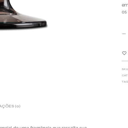
em
os
SKU
CAT
TAG
AÇÕES (0)