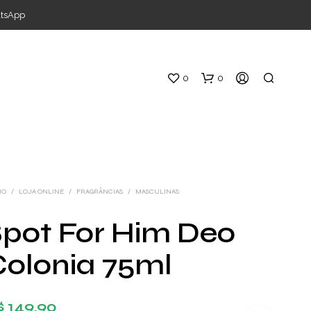
atsApp
0
0
IO
/
LOJA ONLINE
/
FRAGRÂNCIAS
/
MASCULINAS
Spot For Him Deo
Colonia 75ml
$
149,90