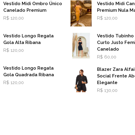
Vestido Midi Ombro Único
Vestido Midi Ca
Canelado Premium
Premium Nula M
R$
120,00
R$
120,00
Vestido Longo Regata
Vestido Tubinho
Gola Alta Ribana
Curto Justo Fem
Canelado
R$
120,00
R$
60,00
Vestido Longo Regata
Blazer Zara Alfai
Gola Quadrada Ribana
Social Frente Ab
R$
120,00
Elegante
R$
130,00