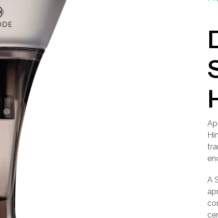
Ap
Hi
tr
en
A 
ap
co
cer