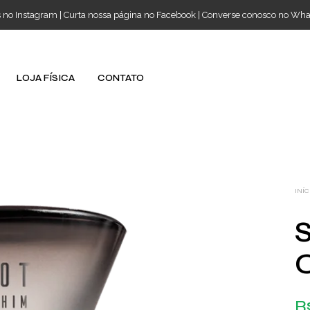
s no Instagram
|
Curta nossa página no Facebook
|
Converse conosco no Wh
LOJA FÍSICA
CONTATO
INÍC
R