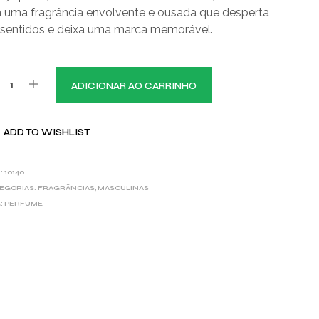
 uma fragrância envolvente e ousada que desperta
 sentidos e deixa uma marca memorável.
ADICIONAR AO CARRINHO
ADD TO WISHLIST
:
10140
EGORIAS:
FRAGRÂNCIAS
,
MASCULINAS
:
PERFUME