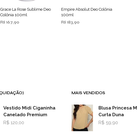
Grace La Rose Sublime Deo
Empire Absolut Deo Colônia
Colônia 100ml
100ml
R$
167,90
R$
183,90
ADICIONAR AO
ADICIONAR AO
CARRINHO
CARRINHO
IQUIDAÇÃO)
MAIS VENDIDOS
Vestido Midi Ciganinha
Blusa Princesa 
Canelado Premium
Curta Duna
R$
120,00
R$
59,90