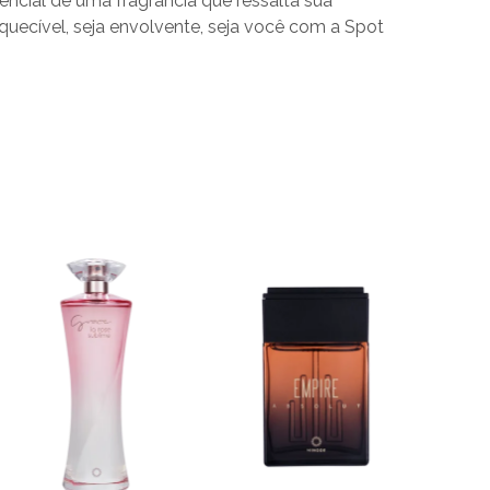
ncial de uma fragrância que ressalta sua
quecível, seja envolvente, seja você com a Spot