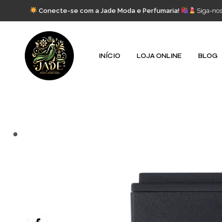
Conecte-se com a Jade Moda e Perfumaria!
Siga-no
INÍCIO
LOJA ONLINE
BLOG