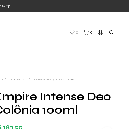
atsApp
0
0
IO
/
LOJA ONLINE
/
FRAGRÂNCIAS
/
MASCULINAS
Empire Intense Deo
S
Colônia 100ml
E
M
P
R
$
183,90
O