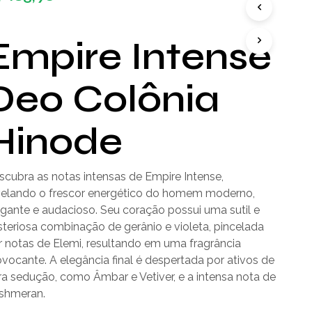
D
U
T
Empire Intense
O
(
S
Deo Colônia
)
N
O
Hinode
C
A
R
R
scubra as notas intensas de Empire Intense,
I
velando o frescor energético do homem moderno,
N
egante e audacioso. Seu coração possui uma sutil e
H
O
steriosa combinação de gerânio e violeta, pincelada
.
r notas de Elemi, resultando em uma fragrância
vocante. A elegância final é despertada por ativos de
ra sedução, como Âmbar e Vetiver, e a intensa nota de
shmeran.