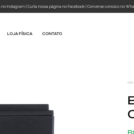
s no Instagram
|
Curta nossa página no Facebook
|
Converse conosco no Wh
LOJA FÍSICA
CONTATO
INÍC
R