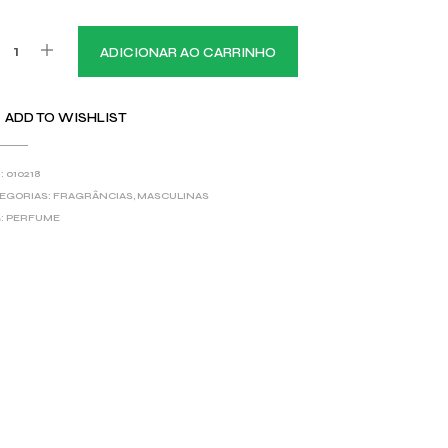
ADICIONAR AO CARRINHO
ADD TO WISHLIST
:
010218
EGORIAS:
FRAGRÂNCIAS
,
MASCULINAS
:
PERFUME