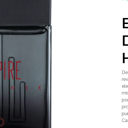
De
re
el
mi
po
pro
pu
Ca