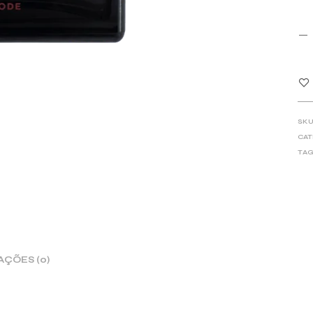
SKU
CAT
TAG
AÇÕES (0)