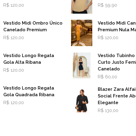
R$
120,00
R$
59,90
Vestido Midi Ombro Único
Vestido Midi Ca
Canelado Premium
Premium Nula M
R$
120,00
R$
120,00
Vestido Longo Regata
Vestido Tubinho
Gola Alta Ribana
Curto Justo Fem
Canelado
R$
120,00
R$
60,00
Vestido Longo Regata
Blazer Zara Alfai
Gola Quadrada Ribana
Social Frente Ab
R$
120,00
Elegante
R$
130,00