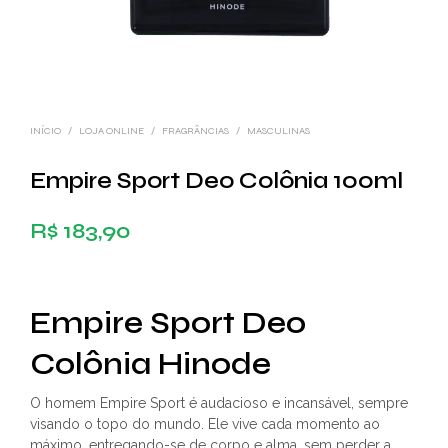
INÍCIO
/
LOJA ONLINE
/
FRAGRÂNCIAS
/
MASCULINAS
Empire Sport Deo Colônia 100ml
R$
183,90
Empire Sport Deo
Colônia Hinode
O homem Empire Sport é audacioso e incansável, sempre
visando o topo do mundo. Ele vive cada momento ao
máximo, entregando-se de corpo e alma, sem perder a