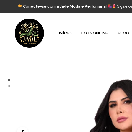
Conecte-se com a Jade Moda e Perfumaria!
Siga-no
INÍCIO
LOJA ONLINE
BLOG