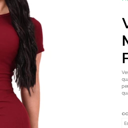
Ve
qu
pe
qu
C