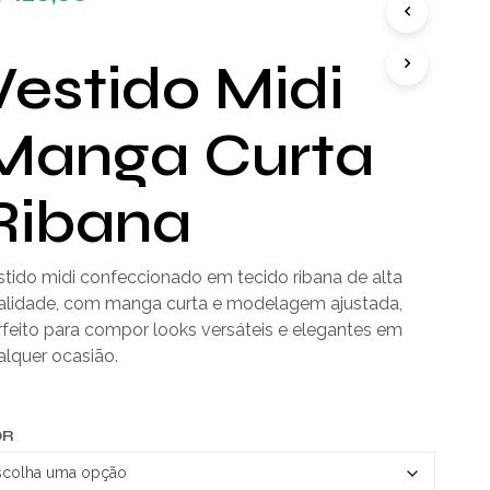
D
U
T
Vestido Midi
O
(
S
Manga Curta
)
N
O
Ribana
C
A
R
R
stido midi confeccionado em tecido ribana de alta
I
alidade, com manga curta e modelagem ajustada,
N
rfeito para compor looks versáteis e elegantes em
H
O
alquer ocasião.
.
OR