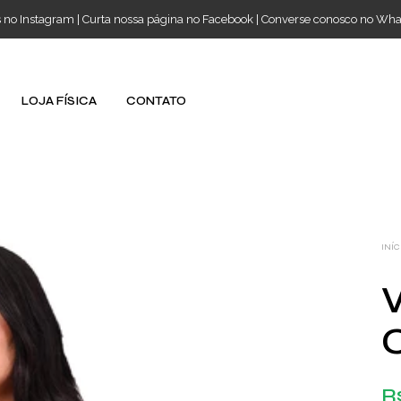
s no Instagram
|
Curta nossa página no Facebook
|
Converse conosco no Wh
LOJA FÍSICA
CONTATO
INÍC
R