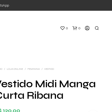
atsApp
0
0
IO
/
LOJA ONLINE
/
FEMININA
/
VESTIDO
Vestido Midi Manga
S
Curta Ribana
E
M
P
R
$
120,00
O