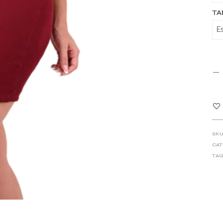
T
SKU
CAT
TAG