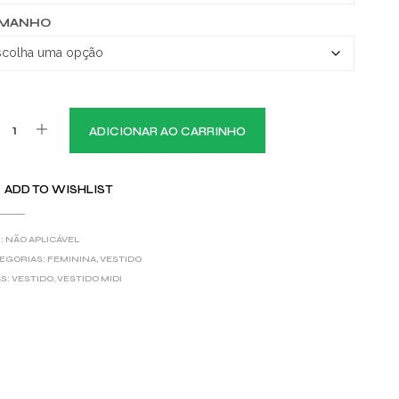
AMANHO
ADICIONAR AO CARRINHO
ADD TO WISHLIST
:
NÃO APLICÁVEL
EGORIAS:
FEMININA
,
VESTIDO
S:
VESTIDO
,
VESTIDO MIDI