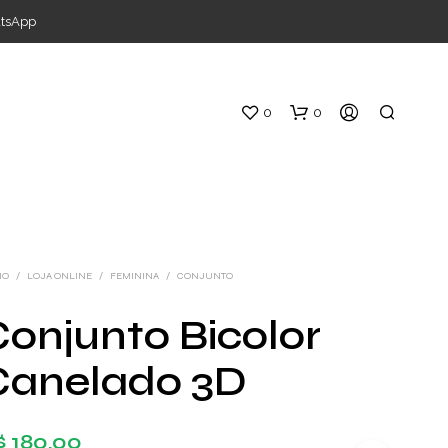
atsApp
0
0
IO
/
LOJA ONLINE
/
FEMININA
/
CONJUNTO
onjunto Bicolor
S
Canelado 3D
E
M
P
R
$
180,00
O