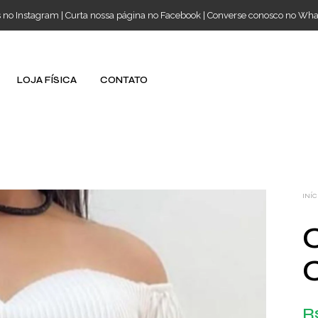
s no Instagram
|
Curta nossa página no Facebook
|
Converse conosco no Wh
LOJA FÍSICA
CONTATO
INÍC
C
R