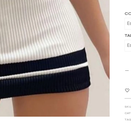
C
T
SKU
CAT
TAG