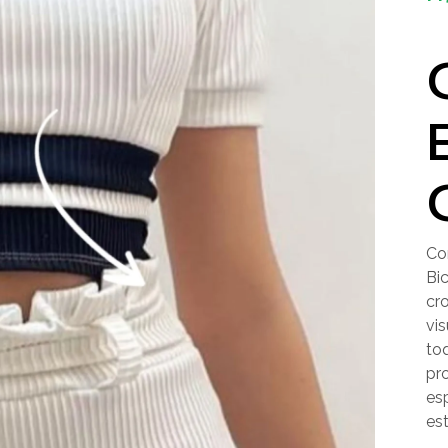
Co
Bi
cr
vi
to
pr
es
est