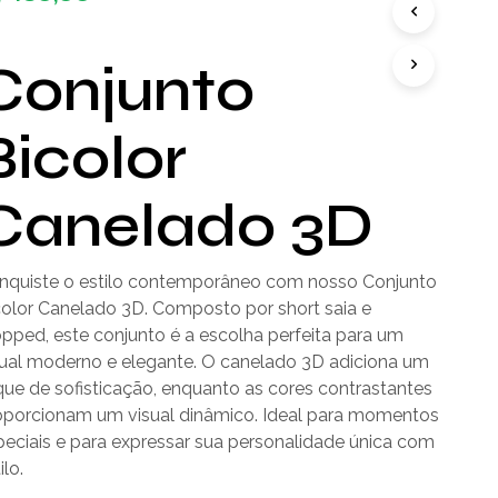
D
U
T
Conjunto
O
(
S
Bicolor
)
N
O
Canelado 3D
C
A
R
R
nquiste o estilo contemporâneo com nosso Conjunto
I
color Canelado 3D. Composto por short saia e
N
opped, este conjunto é a escolha perfeita para um
H
O
sual moderno e elegante. O canelado 3D adiciona um
.
que de sofisticação, enquanto as cores contrastantes
oporcionam um visual dinâmico. Ideal para momentos
peciais e para expressar sua personalidade única com
ilo.