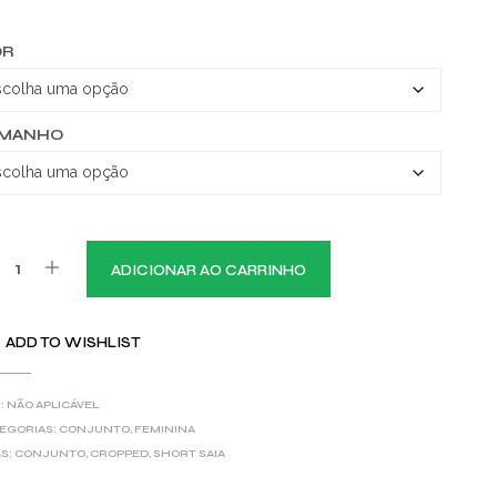
OR
AMANHO
ADICIONAR AO CARRINHO
ADD TO WISHLIST
:
NÃO APLICÁVEL
EGORIAS:
CONJUNTO
,
FEMININA
S:
CONJUNTO
,
CROPPED
,
SHORT SAIA