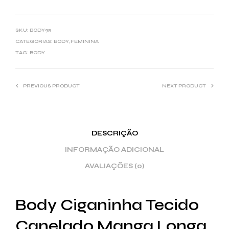
SKU:
BODY95
CATEGORIAS:
BODY
,
FEMININA
TAG:
BODY
PREVIOUS PRODUCT
NEXT PRODUCT
DESCRIÇÃO
INFORMAÇÃO ADICIONAL
AVALIAÇÕES (0)
Body Ciganinha Tecido
Canelado Manga Longa