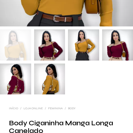
INÍCIO
/
LOJA ONLINE
/
FEMININA
/
BODY
Body Ciganinha Manga Longa
Canelado