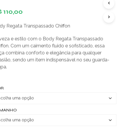
D
$
110,00
U
T
O
dy Regata Transpassado Chiffon
(
S
veza e estilo com o Body Regata Transpassado
)
N
ffon. Com um caimento fluido e sofisticado, essa
O
ça combina conforto e elegância para qualquer
C
asião, sendo um item indispensável no seu guarda-
A
R
upa.
R
I
N
OR
H
O
.
AMANHO