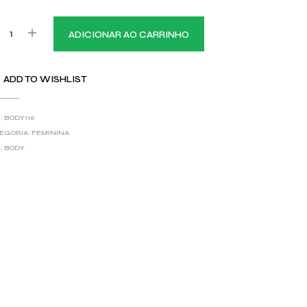
ADICIONAR AO CARRINHO
ADD TO WISHLIST
:
BODY116
EGORIA:
FEMININA
:
BODY