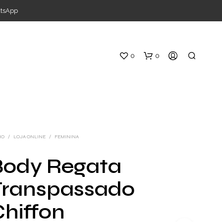
atsApp
0
0
IO
/
LOJA ONLINE
/
FEMININA
Body Regata
S
Transpassado
E
M
P
hiffon
R
O