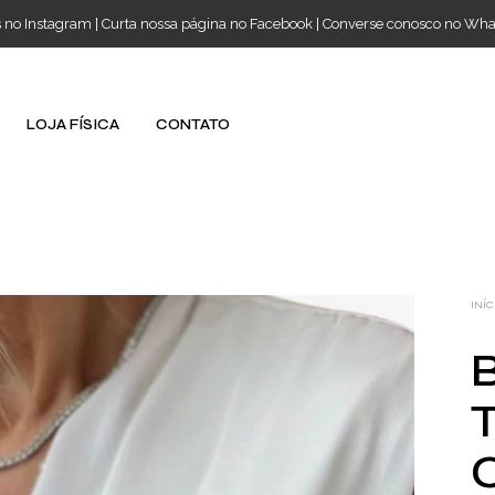
s no Instagram
|
Curta nossa página no Facebook
|
Converse conosco no Wh
LOJA FÍSICA
CONTATO
INÍC
C