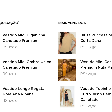
IQUIDAÇÃO)
MAIS VENDIDOS
Vestido Midi Ciganinha
Blusa Princesa 
Canelado Premium
Curta Duna
R$
120,00
R$
59,90
Vestido Midi Ombro Único
Vestido Midi Ca
Canelado Premium
Premium Nula M
R$
120,00
R$
120,00
Vestido Longo Regata
Vestido Tubinho
Gola Alta Ribana
Curto Justo Fem
Canelado
R$
120,00
R$
60,00