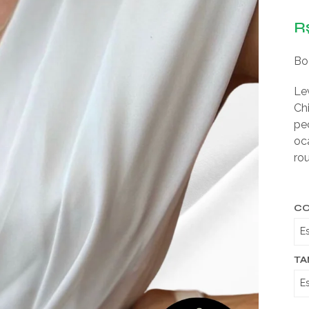
R
Bo
Le
Chi
pe
oc
ro
C
T