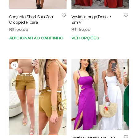
Conjunto Short Saia Com
Vestido Longo Decote
Cropped Ribara
Em V
R$
190,00
R$
160,00
ADICIONAR AO CARRINHO
VER OPÇÕES
Este
prod
tem
vária
varia
As
opç
pod
ser
esco
na
pági
do
prod