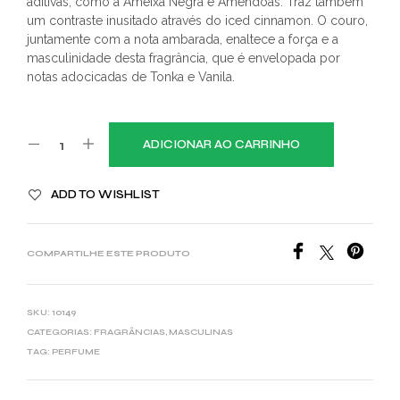
aditivas, como a Ameixa Negra e Amêndoas. Traz também
um contraste inusitado através do iced cinnamon. O couro,
juntamente com a nota ambarada, enaltece a força e a
masculinidade desta fragrância, que é envelopada por
notas adocicadas de Tonka e Vanila.
ADICIONAR AO CARRINHO
ADD TO WISHLIST
COMPARTILHE ESTE PRODUTO
SKU:
10149
CATEGORIAS:
FRAGRÂNCIAS
,
MASCULINAS
TAG:
PERFUME