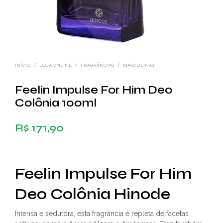
INÍCIO
/
LOJA ONLINE
/
FRAGRÂNCIAS
/
MASCULINAS
Feelin Impulse For Him Deo
Colônia 100ml
R$
171,90
Feelin Impulse For Him
Deo Colônia Hinode
Intensa e sedutora, esta fragrância é repleta de facetas