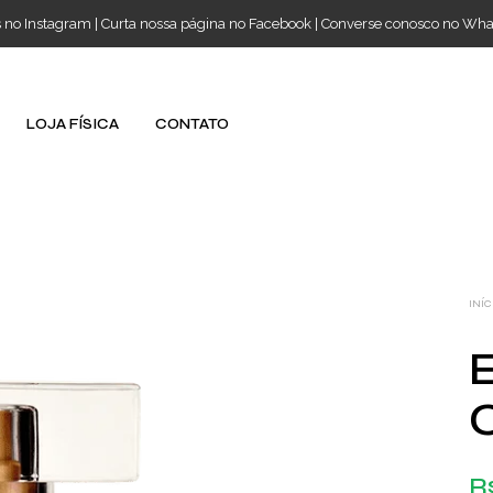
s no Instagram
|
Curta nossa página no Facebook
|
Converse conosco no Wh
LOJA FÍSICA
CONTATO
INÍC
E
R