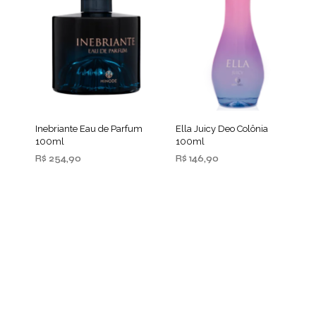
Inebriante Eau de Parfum
Ella Juicy Deo Colônia
100ml
100ml
R$
254,90
R$
146,90
ADICIONAR AO
ADICIONAR AO
CARRINHO
CARRINHO