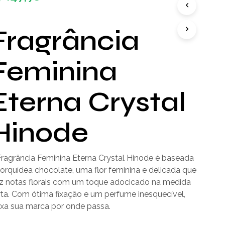
D
U
T
Fragrância
O
(
S
Feminina
)
N
O
Eterna Crystal
C
A
R
Hinode
R
I
N
H
Fragrância Feminina Eterna Crystal Hinode é baseada
O
 orquídea chocolate, uma flor feminina e delicada que
.
az notas florais com um toque adocicado na medida
rta. Com ótima fixação e um perfume inesquecível,
ixa sua marca por onde passa.