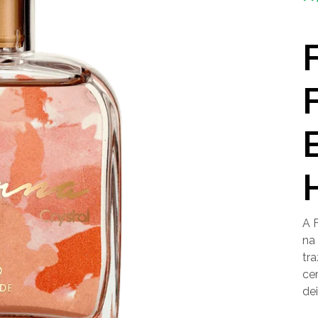
A 
na
tr
ce
de