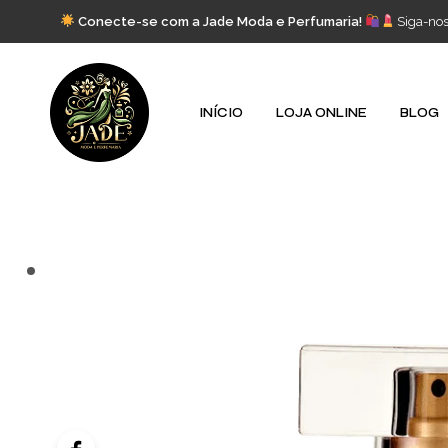
Conecte-se com a Jade Moda e Perfumaria!
Siga-no
INÍCIO
LOJA ONLINE
BLOG