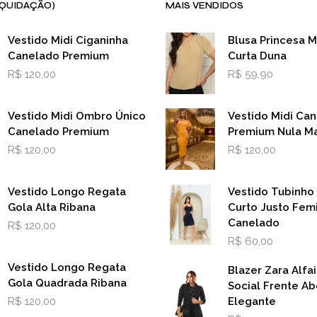
IQUIDAÇÃO)
MAIS VENDIDOS
Vestido Midi Ciganinha
Blusa Princesa 
Canelado Premium
Curta Duna
R$
120,00
R$
59,90
Vestido Midi Ombro Único
Vestido Midi Ca
Canelado Premium
Premium Nula M
R$
120,00
R$
120,00
Vestido Longo Regata
Vestido Tubinho
Gola Alta Ribana
Curto Justo Fem
Canelado
R$
120,00
R$
60,00
Vestido Longo Regata
Blazer Zara Alfai
Gola Quadrada Ribana
Social Frente Ab
R$
120,00
Elegante