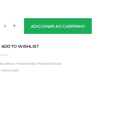
ADICIONAR AO CARRINHO
ADD TO WISHLIST
EGORIAS:
FEMININAS
,
FRAGRÂNCIAS
:
PERFUME