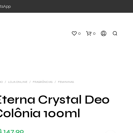
atsApp
0
0
IO
/
LOJA ONLINE
/
FRAGRÂNCIAS
/
FEMININAS
terna Crystal Deo
S
Colônia 100ml
E
M
P
R
$
147,90
O