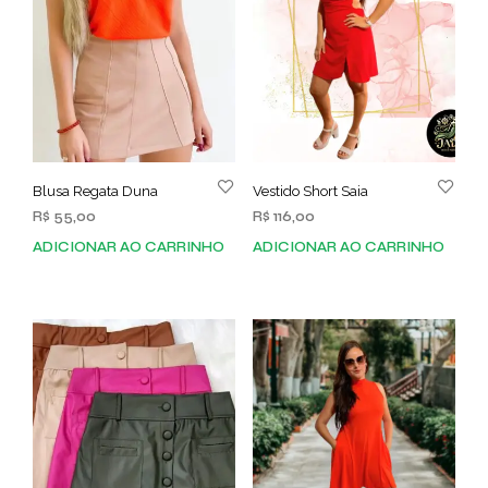
Blusa Regata Duna
Vestido Short Saia
R$
55,00
R$
116,00
ADICIONAR AO CARRINHO
ADICIONAR AO CARRINHO