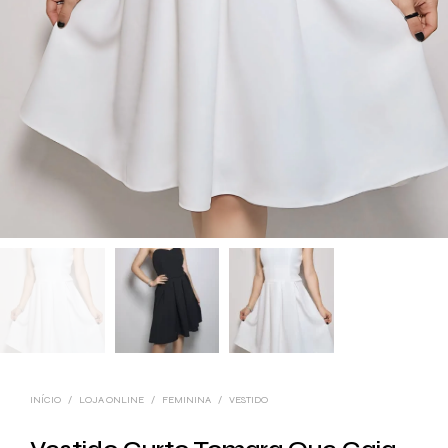
INÍCIO
/
LOJA ONLINE
/
FEMININA
/
VESTIDO