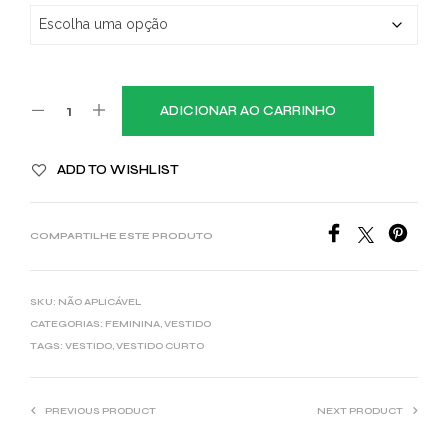
ADICIONAR AO CARRINHO
ADD TO WISHLIST
COMPARTILHE ESTE PRODUTO
SKU:
NÃO APLICÁVEL
CATEGORIAS:
FEMININA
,
VESTIDO
TAGS:
VESTIDO
,
VESTIDO CURTO
PREVIOUS PRODUCT
NEXT PRODUCT