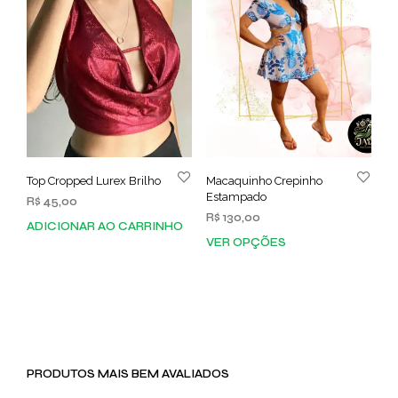
Top Cropped Lurex Brilho
Macaquinho Crepinho
Estampado
R$
45,00
R$
130,00
ADICIONAR AO CARRINHO
VER OPÇÕES
Este
prod
tem
vária
varia
As
opç
PRODUTOS MAIS BEM AVALIADOS
pod
ser