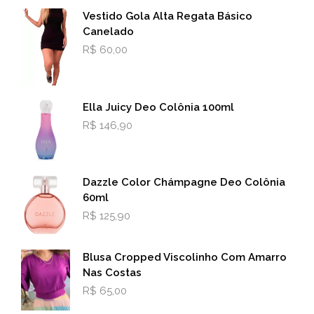
esco
Vestido Gola Alta Regata Básico
na
Canelado
pági
R$
60,00
do
prod
Ella Juicy Deo Colônia 100ml
R$
146,90
Dazzle Color Chámpagne Deo Colônia
60ml
R$
125,90
Blusa Cropped Viscolinho Com Amarro
Nas Costas
R$
65,00