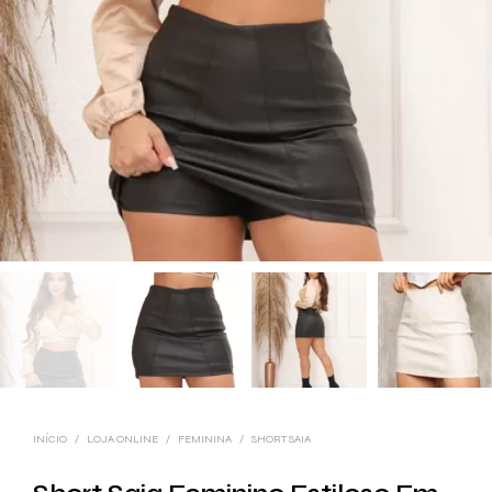
INÍCIO
/
LOJA ONLINE
/
FEMININA
/
SHORT SAIA