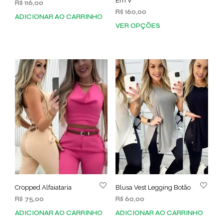
Em V
R$
116,00
R$
160,00
ADICIONAR AO CARRINHO
VER OPÇÕES
Este
prod
tem
vária
varia
As
opç
pod
ser
esco
na
pági
do
prod
Cropped Alfaiataria
Blusa Vest Legging Botão
R$
75,00
R$
60,00
ADICIONAR AO CARRINHO
ADICIONAR AO CARRINHO