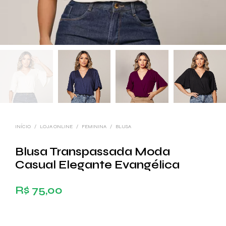
INÍCIO
/
LOJA ONLINE
/
FEMININA
/
BLUSA
Blusa Transpassada Moda
Casual Elegante Evangélica
R$
75,00