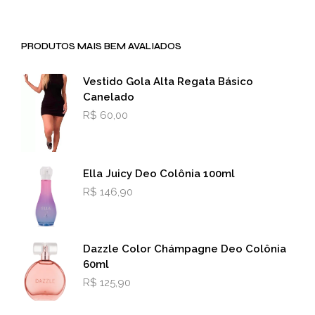
As
opç
pod
PRODUTOS MAIS BEM AVALIADOS
ser
esco
na
Vestido Gola Alta Regata Básico
pági
Canelado
do
R$
60,00
prod
Ella Juicy Deo Colônia 100ml
R$
146,90
Dazzle Color Chámpagne Deo Colônia
60ml
R$
125,90