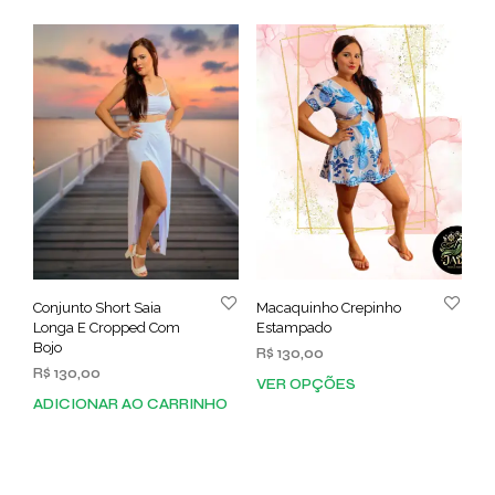
Conjunto Short Saia
Macaquinho Crepinho
Longa E Cropped Com
Estampado
Bojo
R$
130,00
R$
130,00
VER OPÇÕES
Este
ADICIONAR AO CARRINHO
prod
tem
vária
varia